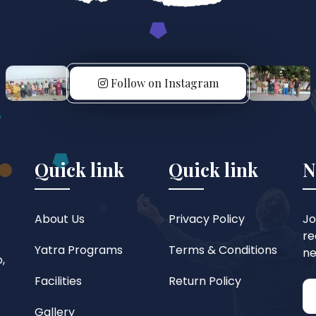
Follow on Instagram
Quick link
Quick link
N
About Us
Privacy Policy
Jo
re
Yatra Programs
Terms & Conditions
ne
,
Facilities
Return Policy
Gallery