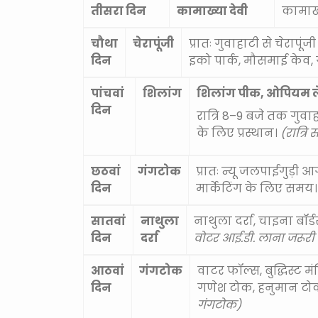
तीसरा दिन
कामाख्या देवी
कामाख्
चौथा
चेरापूंजी
प्रातः गुवाहाटी से चेरापू
दिन
इको पार्क, मौसमाई केव, 
पांचवां
शिलांग
शिलांग पीक, ओपियम ल
दिन
रात्रि 8–9 बजे तक गुव
के लिए प्रस्थान।
(रात्रि 
छठवां
गंगटोक
प्रातः न्यू जलपाईगुड़ी
दिन
मार्केटिंग के लिए समय
सातवां
नाथुला
नाथुला दर्रा, चाइना बॉर
दिन
दर्रा
वोटर आई.डी. लाना जरूरी 
आठवां
गंगटोक
वाटर फॉल्स, बुद्धिस्ट मंदि
दिन
गणेश टोक, हनुमान टोक, कॉ
गंगटोक)