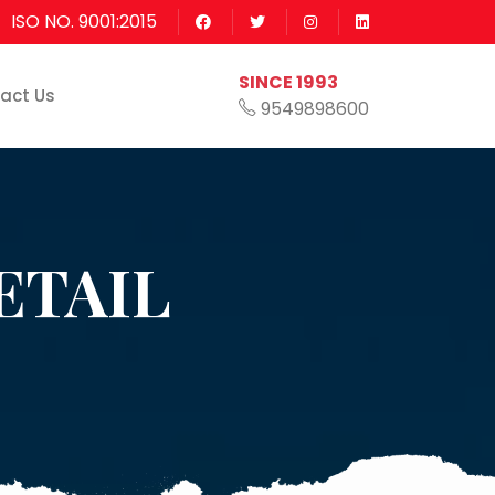
ISO NO. 9001:2015
SINCE 1993
act Us
9549898600
ETAIL