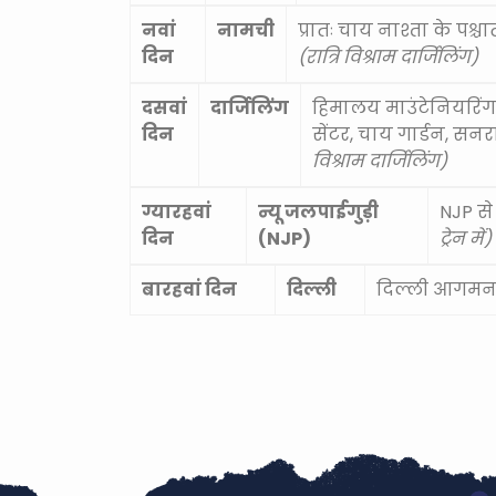
नवां
नामची
प्रातः चाय नाश्ता के पश्चात
दिन
(रात्रि विश्राम दार्जिलिंग)
दसवां
दार्जिलिंग
हिमालय माउंटेनियरिंग,
दिन
सेंटर, चाय गार्डन, सनर
विश्राम दार्जिलिंग)
ग्यारहवां
न्यू जलपाईगुड़ी
NJP से 
दिन
(NJP)
ट्रेन में)
बारहवां दिन
दिल्ली
दिल्ली आगमन ए